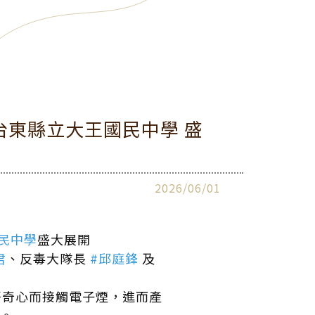
台東縣立大王國民中學 盛
2026/06/01
民中學
盛大展開
君
、反毒大隊長
#邱庭鋒
及
好奇心而接觸電子煙，進而產