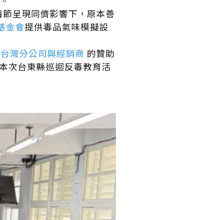
。
情節呈現同儕影響下，原本善
基金會
提供毒品氣味模擬設
司台灣分公司與經銷商
的贊助
本次台東縣巡迴反毒教育活