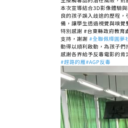
生接觸毒品的潛在風險，對
本次宣導結合3D影像體驗
良的孩子誤入歧途的歷程，
備，讓學生透過視覺與嗅覺
特別感謝
#台東縣政府教育
支持，謝謝
#全聯佩樺圓夢
動得以順利啟動，為孩子們
感謝各界給予反毒電影的肯
#趕路的雁
#AGP反毒