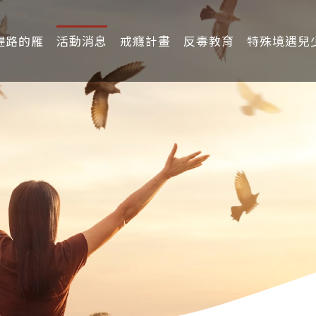
趕路的雁
活動消息
戒癮計畫
反毒教育
特殊境遇兒