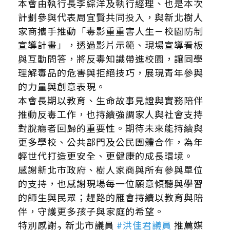
本會由執行長李綜洋及執行經理、也是本次
計劃參與代表周宜賢共同投入，與新北樹人
家商攜手推動「毒影重重害人生－校園防制
宣導計畫」，透過影片示範、現場宣導看板
與互動問答，將反毒知識帶進校園，讓同學
理解毒品的危害與拒絕技巧，展現青年參與
的力量與創意表現。
本會長期以教育、生命故事見證與實務陪伴
推動反毒工作，也持續強調家人與社會支持
對脫癮者回歸的重要性。期待未來能持續與
更多學校、公共部門及公民團體合作，為年
輕世代打造更安全、更健康的成長環境。
感謝新北市政府、樹人家商與所有參與單位
的支持，也感謝現場每一位願意傾聽與學習
的師生與民眾；趕路的雁會持續以教育與陪
伴，守護更多孩子與家庭的希望。
特別感謝
新北市議員
#洪佳君議員
推薦媒